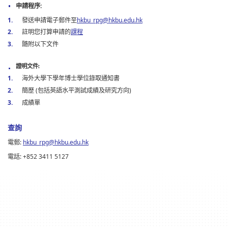
申請程序:
發送申請電子郵件至
hkbu_rpg@hkbu.edu.hk
註明您打算申請的
課程
隨附以下文件
證明文件
:
海外大學下學年博士學位錄取通知書
簡歷 (包括英語水平測試成績及研究方向)
成績單
查詢
電郵:
hkbu_rpg@hkbu.edu.hk
電話: +852 3411 5127