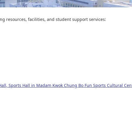
g resources, facilities, and student support services:
Hall, Sports Hall in Madam Kwok Chung Bo Fun Sports Cultural Cent