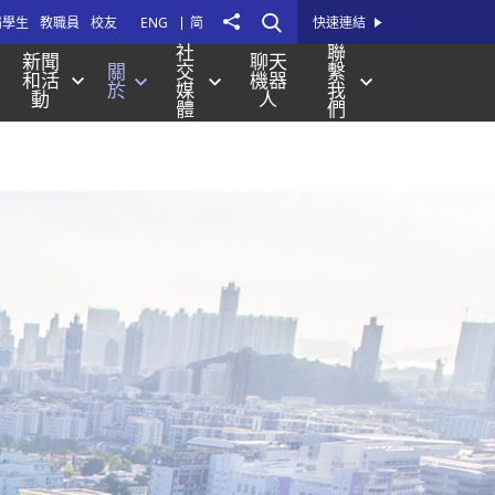
打
Share
屆學生
教職員
校友
ENG
简
快速連結
開
社
聯
新聞
聊天
關
交
繫
站
和活
機器
於
媒
我
動
人
內
體
們
搜
尋