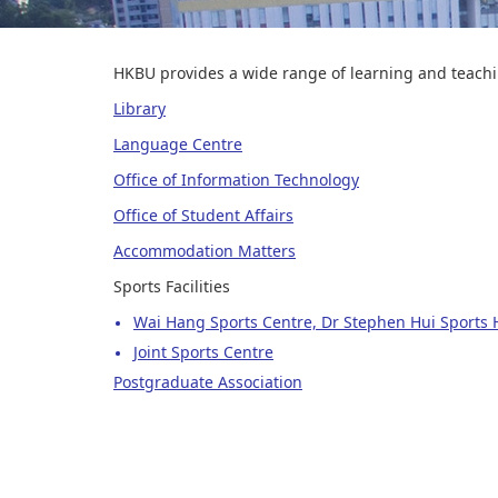
HKBU provides a wide range of learning and teachin
Library
Language Centre
Office of Information Technology
Office of Student Affairs
Accommodation Matters
Sports Facilities
Wai Hang Sports Centre, Dr Stephen Hui Sports 
Joint Sports Centre
Postgraduate Association