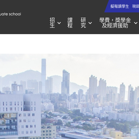
擬報讀學生
現
招
課
研
學費，獎學金
生
程
究
及經濟援助